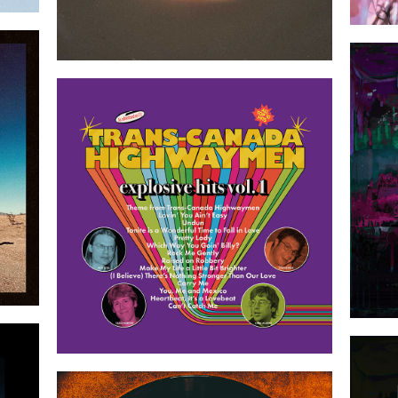
13
2023-10-27
21